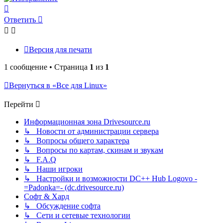
Вернуться
к
Ответить
началу
Версия для печати
1 сообщение • Страница
1
из
1
Вернуться в «Все для Linux»
Перейти
Информационная зона Drivesource.ru
↳ Новости от администрации сервера
↳ Вопросы общего характера
↳ Вопросы по картам, скинам и звукам
↳ F.A.Q
↳ Наши игроки
↳ Настройки и возможности DC++ Hub Logovo -
=Padonka=- (dc.drivesource.ru)
Софт & Хард
↳ Обсуждение софта
↳ Сети и сетевые технологии