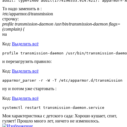
audit: type=1400 audit(1774196533.914:421): apparmor="A
То надо заменить в :
/etc/apparmor.d/transmission
строчку:
profile transmission-daemon /usr/bin/transmission-daemon flags=
(complain) {
на
Код:
Выделить всё
profile transmission-daemon /usr/bin/transmission-daemo
и перезагрузить правило:
Код:
Выделить всё
apparmor_parser -r -W -T /etc/apparmor.d/transmission
ну и потом уже стартовать :
Код:
Выделить всё
systemctl restart transmission-daemon.service
Моя характеристика с детского сада: Хорошо кушает, спит,
гуляет! Прошло много лет, ничего не изменилось.