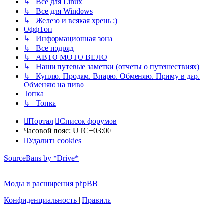
↳ Все для Linux
↳ Все для Windows
↳ Железо и всякая хрень :)
ОффТоп
↳ Информационная зона
↳ Все подряд
↳ АВТО МОТО ВЕЛО
↳ Наши путевые заметки (отчеты о путешествиях)
↳ Куплю. Продам. Впарю. Обменяю. Приму в дар.
Обменяю на пиво
Топка
↳ Топка
Портал
Список форумов
Часовой пояс:
UTC+03:00
Удалить cookies
SourceBans by *Drive*
Моды и расширения phpBB
Конфиденциальность
|
Правила