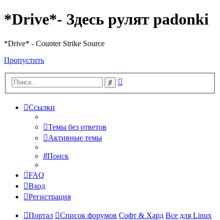
*Drive*- Здесь рулят padonki
*Drive* - Counter Strike Source
Пропустить
Расширенный
Поиск
поиск
Ссылки
Темы без ответов
Активные темы
Поиск
FAQ
Вход
Регистрация
Портал
Список форумов
Софт & Хард
Все для Linux