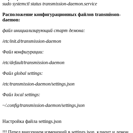
sudo systemctl status transmission-daemon.service
Расположение конфигурационных файлов transmisson-
daemon:
файл инициализирующий старт демона:
/etc/init.d/transmission-daemon
Файл конфигурации:
/etc/default/transmission-daemon
Файл global settings:
/etc/transmission-daemon/settings.json
Файл local settings:
~/.config/transmission-daemon/settings.json
Настройка файла settings.json
!!! Перед внесением изменений в settings.json, клиент и демон