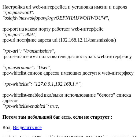
Настройка url web-интерфейса и установка имени и пароля
"rpc-password":
"osiajdvinaswokfopawjkrgvOEFNHAUWOHWOUW",
rpc-port на каком порту работает web-интерфейс
"rpc-port": 9091,
rpc-url постфикс адреса url (192.168.12.11/transmission/)
"rpc-url": "/transmission/",
rpc-username имя пользователя для доступа к web-интерфейсу
"rpc-username": "User",
rpc-whitelist список адресов имеющих доступ к web-интерфесу
"
rpc-whitelist": "127.0.0.1,192.168.1.*",
rpc-whitelist-enabled вкл/выкл использование "белого" списка
адресов
"rpc-whitelist-enabled": true,
Потом там небольшой баг есть, если не стартует :
Код:
Выделить всё