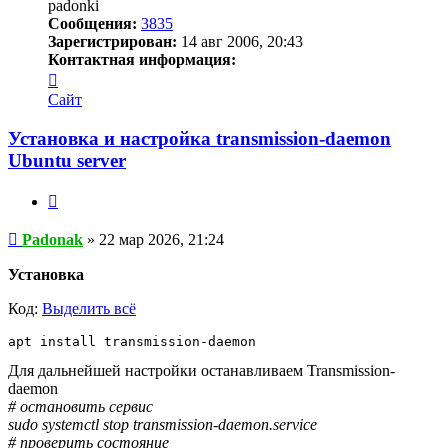
padonki
Сообщения:
3835
Зарегистрирован:
14 авг 2006, 20:43
Контактная информация:
Контактная
информация
Сайт
пользователя
Padonak
Установка и настройка transmission-daemon
Ubuntu server
Цитата
Сообщение
Padonak
»
22 мар 2026, 21:24
Установка
Код:
Выделить всё
apt install transmission-daemon
Для дальнейшей настройки останавливаем Transmission-
daemon
# остановить сервис
sudo systemctl stop transmission-daemon.service
# проверить состояние