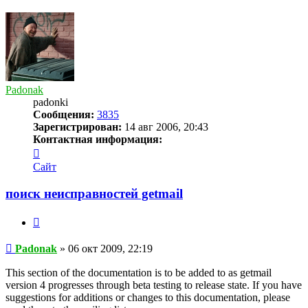
к
началу
Padonak
padonki
Сообщения:
3835
Зарегистрирован:
14 авг 2006, 20:43
Контактная информация:
Контактная
информация
Сайт
пользователя
Padonak
поиск неисправностей getmail
Цитата
Сообщение
Padonak
»
06 окт 2009, 22:19
This section of the documentation is to be added to as getmail
version 4 progresses through beta testing to release state. If you have
suggestions for additions or changes to this documentation, please