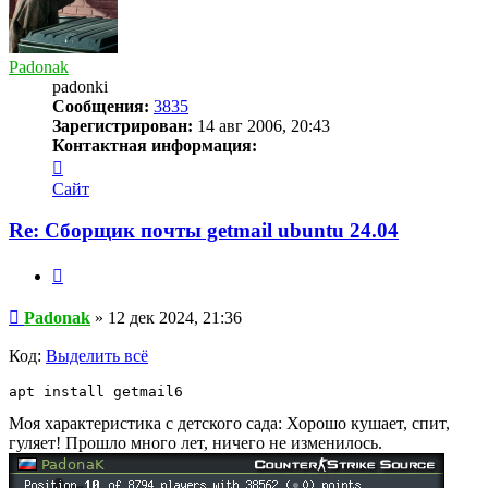
Padonak
padonki
Сообщения:
3835
Зарегистрирован:
14 авг 2006, 20:43
Контактная информация:
Контактная
информация
Сайт
пользователя
Padonak
Re: Сборщик почты getmail ubuntu 24.04
Цитата
Сообщение
Padonak
»
12 дек 2024, 21:36
Код:
Выделить всё
apt install getmail6
Моя характеристика с детского сада: Хорошо кушает, спит,
гуляет! Прошло много лет, ничего не изменилось.