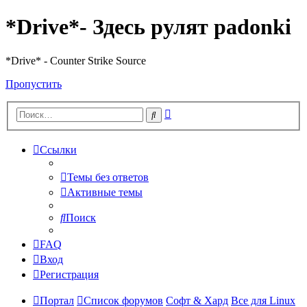
*Drive*- Здесь рулят padonki
*Drive* - Counter Strike Source
Пропустить
Расширенный
Поиск
поиск
Ссылки
Темы без ответов
Активные темы
Поиск
FAQ
Вход
Регистрация
Портал
Список форумов
Софт & Хард
Все для Linux