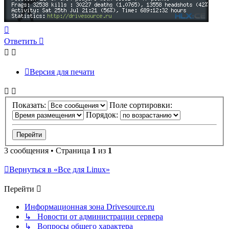
Вернуться
к
Ответить
началу
Версия для печати
Показать:
Поле сортировки:
Порядок:
3 сообщения • Страница
1
из
1
Вернуться в «Все для Linux»
Перейти
Информационная зона Drivesource.ru
↳ Новости от администрации сервера
↳ Вопросы общего характера