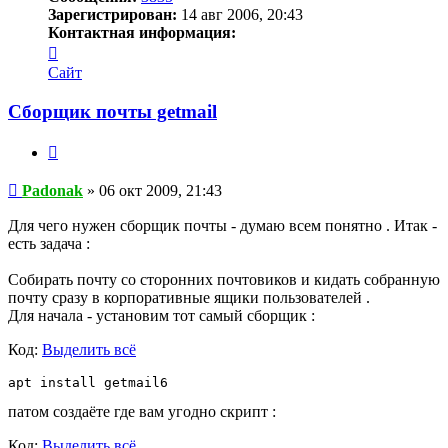
Зарегистрирован:
14 авг 2006, 20:43
Контактная информация:
Контактная
информация
Сайт
пользователя
Padonak
Сборщик почты getmail
Цитата
Сообщение
Padonak
»
06 окт 2009, 21:43
Для чего нужен сборщик почты - думаю всем понятно . Итак -
есть задача :
Собирать почту со сторонних почтовиков и кидать собранную
почту сразу в корпоративные ящики пользователей .
Для начала - установим тот самый сборщик :
Код:
Выделить всё
apt install getmail6
патом создаёте где вам угодно скрипт :
Код:
Выделить всё