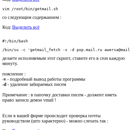
vim /root/bin/getmail.sh
со следующим содержанием :
Код:
Выделить всё
#!/bin/bash

/bin/su -c 'getmail_fetch -v -d pop.mail.ru awersa@mail
делаете исполняемым этот скрипт, ставите его в cron каждую
минуту.
пояснение :
-v
- подробный вывод работы программы
-d
- удаление забираемых писем
Примечание : в папочку доставки писем - должент иметь
право записи демон vmail !
Если в вашей фирме происходит проверка почты
руководством (што характерно) - можно слеоать так :