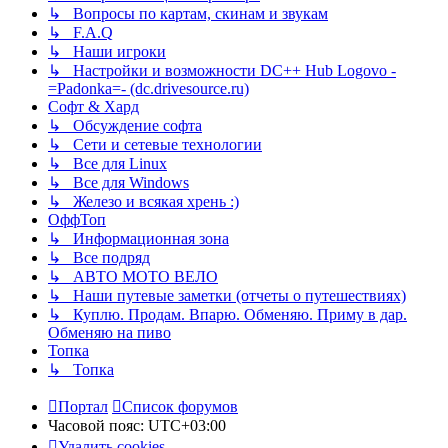
↳ Вопросы по картам, скинам и звукам
↳ F.A.Q
↳ Наши игроки
↳ Настройки и возможности DC++ Hub Logovo -
=Padonka=- (dc.drivesource.ru)
Софт & Хард
↳ Обсуждение софта
↳ Сети и сетевые технологии
↳ Все для Linux
↳ Все для Windows
↳ Железо и всякая хрень :)
ОффТоп
↳ Информационная зона
↳ Все подряд
↳ АВТО МОТО ВЕЛО
↳ Наши путевые заметки (отчеты о путешествиях)
↳ Куплю. Продам. Впарю. Обменяю. Приму в дар.
Обменяю на пиво
Топка
↳ Топка
Портал
Список форумов
Часовой пояс:
UTC+03:00
Удалить cookies