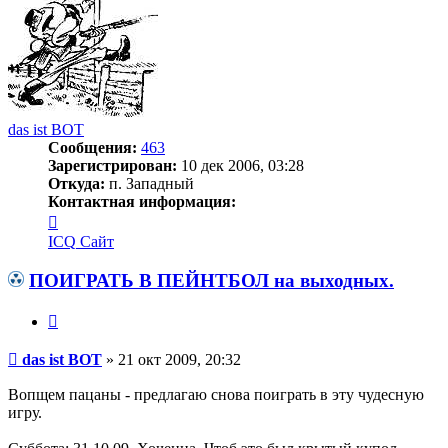
das ist BOT
Сообщения:
463
Зарегистрирован:
10 дек 2006, 03:28
Откуда:
п. Западный
Контактная информация:
Контактная
информация
ICQ
Сайт
пользователя
das
ПОИГРАТЬ В ПЕЙНТБОЛ на выходных.
ist
BOT
Цитата
Сообщение
das ist BOT
»
21 окт 2009, 20:32
Вопщем пацаны - предлагаю снова поиграть в эту чудесную
игру.