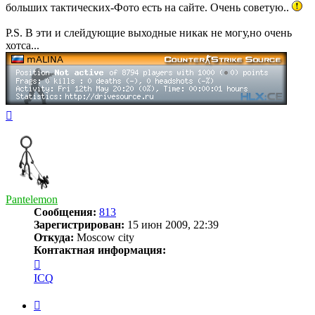
больших тактических-Фото есть на сайте. Очень советую..
Р.S. В эти и слейдующие выходные никак не могу,но очень
хотса...
Вернуться
к
началу
Pantelemon
Сообщения:
813
Зарегистрирован:
15 июн 2009, 22:39
Откуда:
Moscow city
Контактная информация:
Контактная
информация
ICQ
пользователя
Pantelemon
Цитата