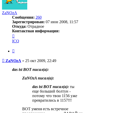
ZaNOzA
Сообщения:
260
Зарегистрирован:
07 июн 2008, 11:57
Откуда:
Отрадное
Контактная информация:
Контактная
информация
ICQ
пользователя
ZaNOzA
Цитата
Сообщение
ZaNOzA
»
25 окт 2009, 22:49
das ist BOT писал(a):
ZaNOzA писал(a):
das ist BOT писал(a):
ты
еще больший болтун -
потому что твои 1156 уже
превратились в 1157!!!
BOT уменя есть встречное