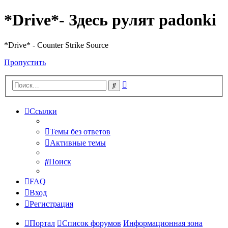
*Drive*- Здесь рулят padonki
*Drive* - Counter Strike Source
Пропустить
Расширенный
Поиск
поиск
Ссылки
Темы без ответов
Активные темы
Поиск
FAQ
Вход
Регистрация
Портал
Список форумов
Информационная зона