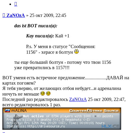
ZaNOzA
Цитата
Сообщение
ZaNOzA
»
25 окт 2009, 22:45
das ist BOT писал(a):
Kay писал(a):
Кай +1
P.s. У меня в статусе "Сообщения:
1156" - херасе я болтун
ты еще больший болтун - потому что твои 1156
уже превратились в 1157!!!
BOT уменя есть встречное предложение..................ДАВАЙ на
картах погояем?
Я тебя уверяю, от желающих отбоя небудет...и адреналина
ничуть не меньше
Последний раз редактировалось
ZaNOzA
25 окт 2009, 22:47,
всего редактировалось 1 раз.