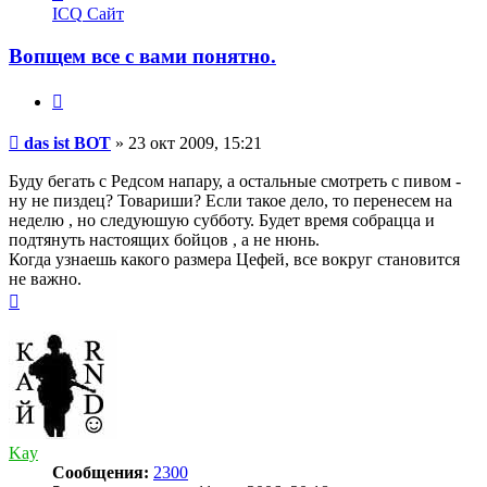
информация
ICQ
Сайт
пользователя
das
Вопщем все с вами понятно.
ist
BOT
Цитата
Сообщение
das ist BOT
»
23 окт 2009, 15:21
Буду бегать с Редсом напару, а остальные смотреть с пивом -
ну не пиздец? Товариши? Если такое дело, то перенесем на
неделю , но следуюшую субботу. Будет время собрацца и
подтянуть настоящих бойцов , а не нюнь.
Когда узнаешь какого размера Цефей, все вокруг становится
не важно.
Вернуться
к
началу
Kay
Сообщения:
2300