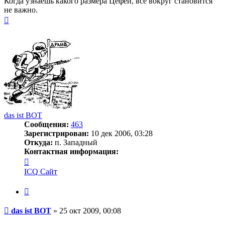
Когда узнаешь какого размера Цефей, все вокруг становится
не важно.
Вернуться
к
началу
das ist BOT
Сообщения:
463
Зарегистрирован:
10 дек 2006, 03:28
Откуда:
п. Западный
Контактная информация:
Контактная
информация
ICQ
Сайт
пользователя
das
Цитата
ist
BOT
Сообщение
das ist BOT
»
25 окт 2009, 00:08