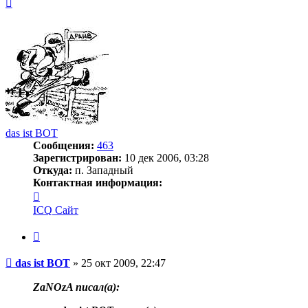
Вернуться
к
началу
das ist BOT
Сообщения:
463
Зарегистрирован:
10 дек 2006, 03:28
Откуда:
п. Западный
Контактная информация:
Контактная
информация
ICQ
Сайт
пользователя
das
Цитата
ist
BOT
Сообщение
das ist BOT
»
25 окт 2009, 22:47
ZaNOzA писал(a):