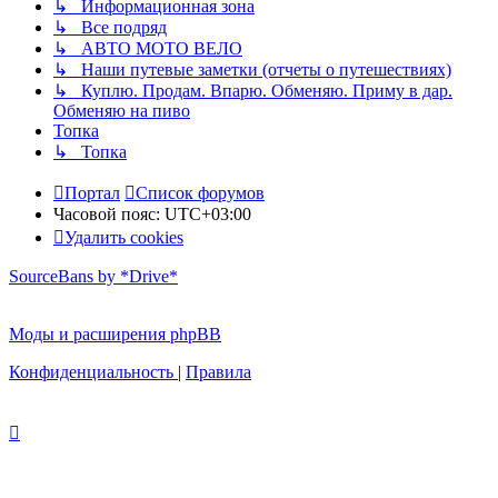
↳ Информационная зона
↳ Все подряд
↳ АВТО МОТО ВЕЛО
↳ Наши путевые заметки (отчеты о путешествиях)
↳ Куплю. Продам. Впарю. Обменяю. Приму в дар.
Обменяю на пиво
Топка
↳ Топка
Портал
Список форумов
Часовой пояс:
UTC+03:00
Удалить cookies
SourceBans by *Drive*
Моды и расширения phpBB
Конфиденциальность
|
Правила