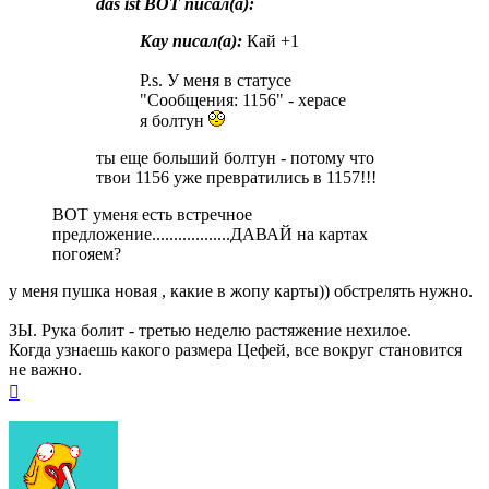
das ist BOT писал(a):
Kay писал(a):
Кай +1
P.s. У меня в статусе
"Сообщения: 1156" - херасе
я болтун
ты еще больший болтун - потому что
твои 1156 уже превратились в 1157!!!
BOT уменя есть встречное
предложение..................ДАВАЙ на картах
погояем?
у меня пушка новая , какие в жопу карты)) обстрелять нужно.
ЗЫ. Рука болит - третью неделю растяжение нехилое.
Когда узнаешь какого размера Цефей, все вокруг становится
не важно.
Вернуться
к
началу