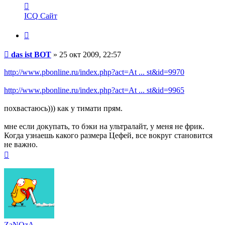
Контактная
информация
ICQ
Сайт
пользователя
das
Цитата
ist
BOT
Сообщение
das ist BOT
»
25 окт 2009, 22:57
http://www.pbonline.ru/index.php?act=At ... st&id=9970
http://www.pbonline.ru/index.php?act=At ... st&id=9965
похвастаюсь))) как у тимати прям.
мне если докупать, то бэки на ультралайт, у меня не фрик.
Когда узнаешь какого размера Цефей, все вокруг становится
не важно.
Вернуться
к
началу
ZaNOzA