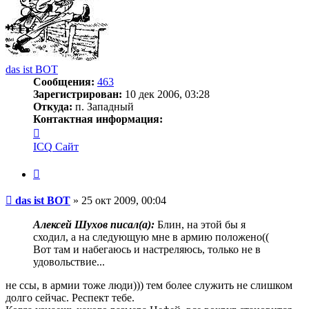
das ist BOT
Сообщения:
463
Зарегистрирован:
10 дек 2006, 03:28
Откуда:
п. Западный
Контактная информация:
Контактная
информация
ICQ
Сайт
пользователя
das
Цитата
ist
BOT
Сообщение
das ist BOT
»
25 окт 2009, 00:04
Алексей Шухов писал(a):
Блин, на этой бы я
сходил, а на следующую мне в армию положено((
Вот там и набегаюсь и настреляюсь, только не в
удовольствие...
не ссы, в армии тоже люди))) тем более служить не слишком
долго сейчас. Респект тебе.