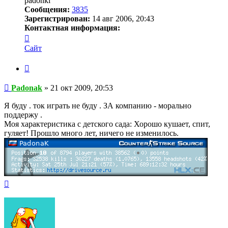
padonki
Сообщения:
3835
Зарегистрирован:
14 авг 2006, 20:43
Контактная информация:
Контактная
информация
Сайт
пользователя
Padonak
Цитата
Сообщение
Padonak
»
21 окт 2009, 20:53
Я буду . ток играть не буду . ЗА компанию - морально
поддержу .
Моя характеристика с детского сада: Хорошо кушает, спит,
гуляет! Прошло много лет, ничего не изменилось.
Вернуться
к
началу