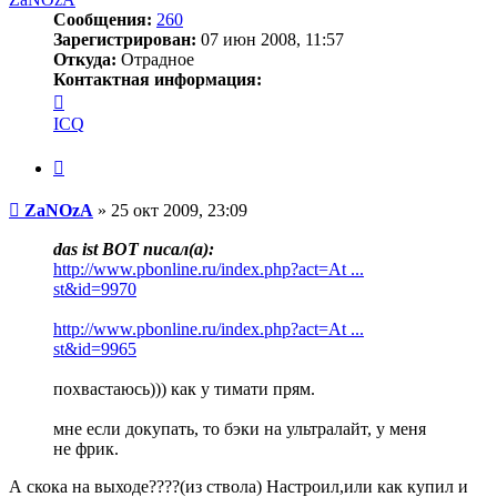
Сообщения:
260
Зарегистрирован:
07 июн 2008, 11:57
Откуда:
Отрадное
Контактная информация:
Контактная
информация
ICQ
пользователя
ZaNOzA
Цитата
Сообщение
ZaNOzA
»
25 окт 2009, 23:09
das ist BOT писал(a):
http://www.pbonline.ru/index.php?act=At ...
st&id=9970
http://www.pbonline.ru/index.php?act=At ...
st&id=9965
похвастаюсь))) как у тимати прям.
мне если докупать, то бэки на ультралайт, у меня
не фрик.
А скока на выходе????(из ствола) Настроил,или как купил и