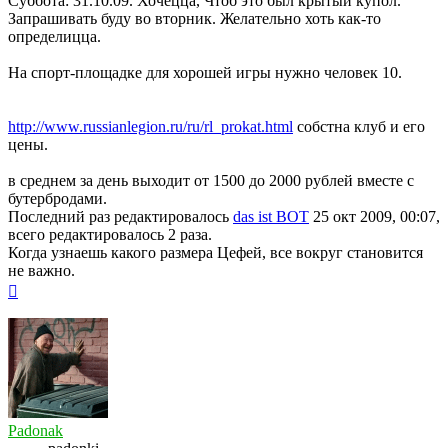
Суббота: 31.10.09. Хочецца, Чтоб это был крытый купол.
Запрашивать буду во вторник. Желательно хоть как-то
определицца.
На спорт-площадке для хорошей игры нужно человек 10.
http://www.russianlegion.ru/ru/rl_prokat.html
собстна клуб и его
цены.
в среднем за день выходит от 1500 до 2000 рублей вместе с
бутербродами.
Последний раз редактировалось
das ist BOT
25 окт 2009, 00:07,
всего редактировалось 2 раза.
Когда узнаешь какого размера Цефей, все вокруг становится
не важно.
Вернуться
к
началу
Padonak