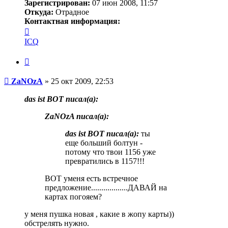
Зарегистрирован:
07 июн 2008, 11:57
Откуда:
Отрадное
Контактная информация:
Контактная
информация
ICQ
пользователя
ZaNOzA
Цитата
Сообщение
ZaNOzA
»
25 окт 2009, 22:53
das ist BOT писал(a):
ZaNOzA писал(a):
das ist BOT писал(a):
ты
еще больший болтун -
потому что твои 1156 уже
превратились в 1157!!!
BOT уменя есть встречное
предложение..................ДАВАЙ на
картах погояем?
у меня пушка новая , какие в жопу карты))
обстрелять нужно.