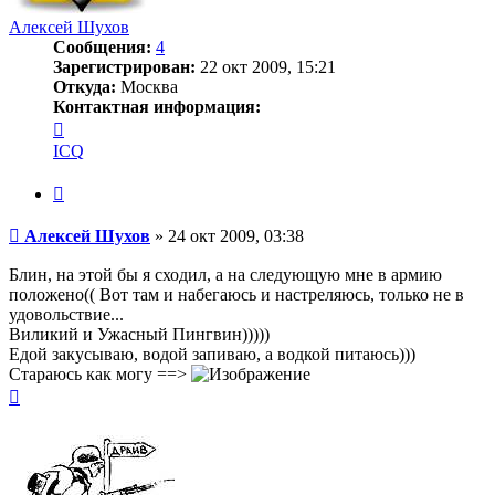
Алексей Шухов
Сообщения:
4
Зарегистрирован:
22 окт 2009, 15:21
Откуда:
Москва
Контактная информация:
Контактная
информация
ICQ
пользователя
Алексей
Цитата
Шухов
Сообщение
Алексей Шухов
»
24 окт 2009, 03:38
Блин, на этой бы я сходил, а на следующую мне в армию
положено(( Вот там и набегаюсь и настреляюсь, только не в
удовольствие...
Виликий и Ужасный Пингвин)))))
Едой закусываю, водой запиваю, а водкой питаюсь)))
Стараюсь как могу ==>
Вернуться
к
началу