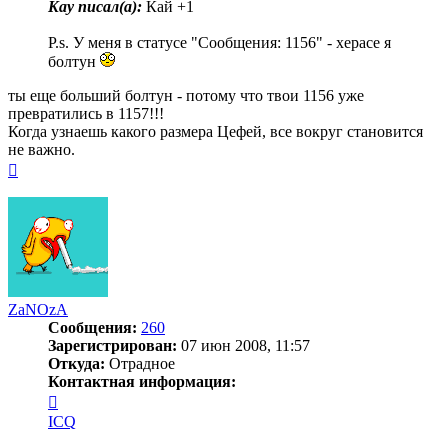
Kay писал(a):
Кай +1
P.s. У меня в статусе "Сообщения: 1156" - херасе я
болтун
ты еще больший болтун - потому что твои 1156 уже
превратились в 1157!!!
Когда узнаешь какого размера Цефей, все вокруг становится
не важно.
Вернуться
к
началу
ZaNOzA
Сообщения:
260
Зарегистрирован:
07 июн 2008, 11:57
Откуда:
Отрадное
Контактная информация:
Контактная
информация
ICQ
пользователя