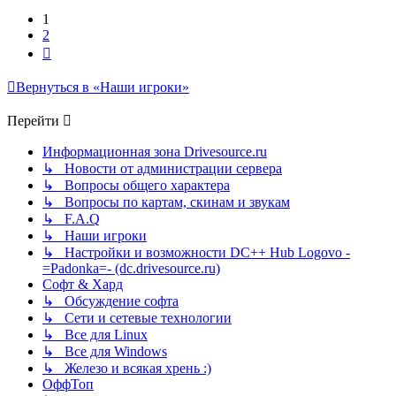
1
2
След.
Вернуться в «Наши игроки»
Перейти
Информационная зона Drivesource.ru
↳ Новости от администрации сервера
↳ Вопросы общего характера
↳ Вопросы по картам, скинам и звукам
↳ F.A.Q
↳ Наши игроки
↳ Настройки и возможности DC++ Hub Logovo -
=Padonka=- (dc.drivesource.ru)
Софт & Хард
↳ Обсуждение софта
↳ Сети и сетевые технологии
↳ Все для Linux
↳ Все для Windows
↳ Железо и всякая хрень :)
ОффТоп