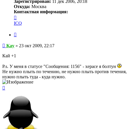
Зарегистрирован:
11 дек 2006, 20:18
Откуда:
Москва
Контактная информация:
Контактная
информация
ICQ
пользователя
Kay
Цитата
Сообщение
Kay
»
23 окт 2009, 22:17
Кай +1
P.s. У меня в статусе "Сообщения: 1156" - херасе я болтун
Не нужно плыть по течению, не нужно плыть против течения,
нужно плыть туда - куда нужно.
Вернуться
к
началу