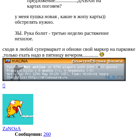
предложение..................ДАВАЙ на
картах погояем?
у меня пушка новая , какие в жопу карты))
обстрелять нужно.
ЗЫ. Рука болит - третью неделю растяжение
нехилое.
сходи в любой супермаркет и обнови свой маркер на парковке
,только ехать надо в пятницу вечером.............
Вернуться
к
началу
ZaNOzA
Сообщения:
260