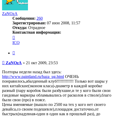
ZaNOzA
Сообщения:
260
Зарегистрирован:
07 июн 2008, 11:57
Откуда:
Отрадное
Контактная информация:
Контактная
информация
ICQ
пользователя
ZaNOzA
Цитата
Сообщение
ZaNOzA
»
21 окт 2009, 23:53
Полторы недели назад был здесь:
http://www.paintland.ru/baza_ug.html
ОЧЕНЬ
понравилось,абалденный клуб!!!!!!!!!!!!! Только вот шары у
них китайские(эконом класа)-диаметр в каждой коробке
разный (пару коробок были разбухшие,и те у кого были свои
гандовые маркеры обламывались от расколов в стволе),благо
были свои (про) в поясе.
Цены вменяемые (вышло по 2500 на тех у кого нет своего
девайса,со своим подешевле),площадок достаточно,от
быстрых(надувная-один в один как в прошлый раз), до